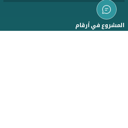
المشروع في أرقام
خطط للفعاليات
الفعاليات الداخلية
10
100
عدد المستفيدين
تصاميم إبداعية
50
20