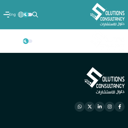
Eng
Eng